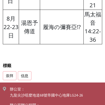
日
21
馬太福
8月
湯恩予
音
22-23
履海の彌賽亞!?
傳道
14:22-
日
36
標籤
崇拜
信息
辦公室：
九龍尖沙咀麼地道68號帝國中心地庫LG24-26
辦公室辦公時間：