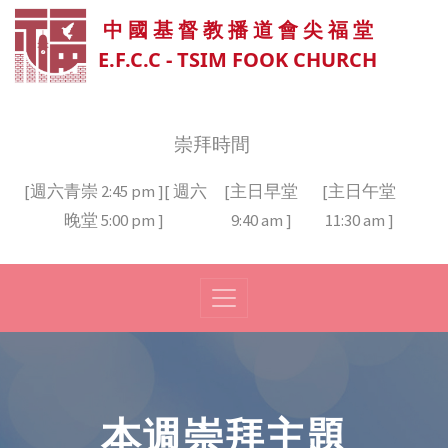
中 國 基 督 教 播 道 會 尖 福 堂
E.F.C.C - TSIM FOOK CHURCH
崇拜時間
[週六青崇 2:45 pm ][ 週六
[主日早堂
[主日午堂
晚堂 5:00 pm ]
9:40 am ]
11:30 am ]
本週崇拜主題