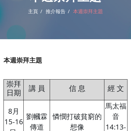
主頁 /
推介報告 /
本週崇拜主題
本週崇拜主題
崇拜
講 員
信 息
經 文
日期
馬太福
8月
劉幗霖
憐憫打破貧窮的
音
15-16
傳道
想像
14:13-