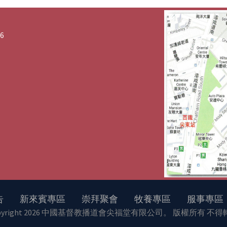
6
告
新來賓專區
崇拜聚會
牧養專區
服事專區
opyright 2026 中國基督教播道會尖福堂有限公司。 版權所有 不