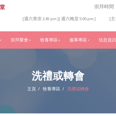
 堂
崇拜時間
[週六青崇 2:45 pm ][ 週六晚堂 5:00 pm ]
[主
崇拜聚會
牧養專區
服事專區
信息資
洗禮或轉會
主頁 /
牧養專區 /
洗禮或轉會