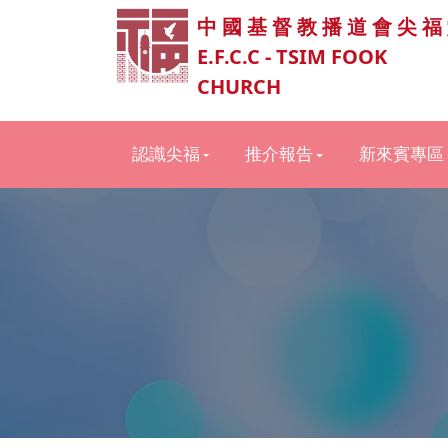
中 國 基 督 教 播 道 會 尖 福
E.F.C.C - TSIM FOOK
CHURCH
認識尖福
推介報告
新來賓專區